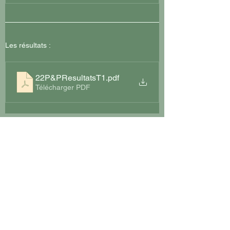
Les résultats : 
22P&PResultatsT1
.pdf
Télécharger PDF
Suivant >
< Précédent