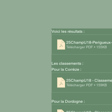
Voici les résultats : 
25ChampU18-Perigueux-R
Télécharger PDF • 155KB
Les classements : 
Pour la Corrèze : 
25ChampU18 - Classeme
Télécharger PDF • 159KB
Pour la Dordogne : 