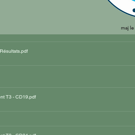
maj le
ésultats
.pdf
nt T3 - CD19
.pdf