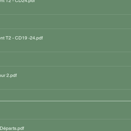
nt T2 - CD24
.pdf
 
t T2 - CD19 -24
.pdf
our 2
.pdf
Départs
.pdf