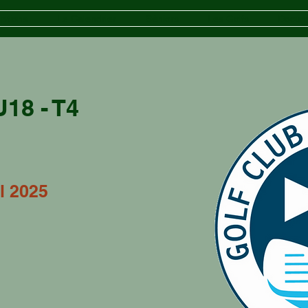
iptions
Le Calendrier
Séniors
Les Golfs
Docum
18 - T4
l 2025