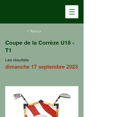
< Retour
Coupe de la Corrèze U18 -
T1
Les résultats
dimanche 17 septembre 2023