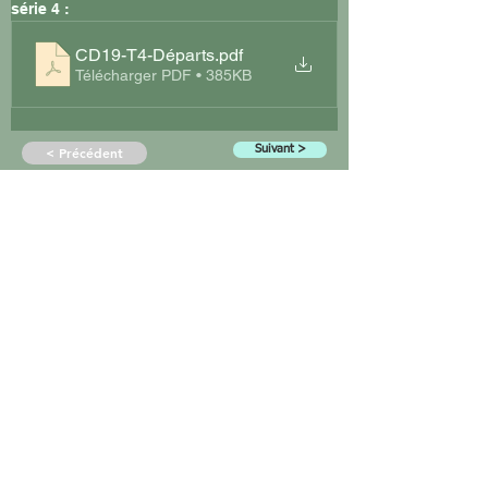
série 4 :
CD19-T4-Départs
.pdf
Télécharger PDF • 385KB
Suivant >
< Précédent