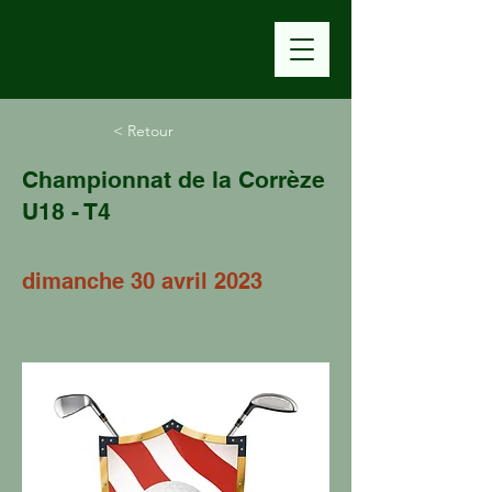
< Retour
Championnat de la Corrèze
U18 - T4
dimanche 30 avril 2023