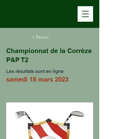
< Retour
Championnat de la Corrèze
P&P T2
Les résultats sont en ligne
samedi 18 mars 2023