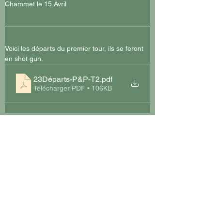
Chammet le 15 Avril
Voici les départs du premier tour, ils se feront 
en shot gun.
23Départs-P&P-T2
.pdf
Télécharger PDF • 106KB
Suivant >
< Précédent