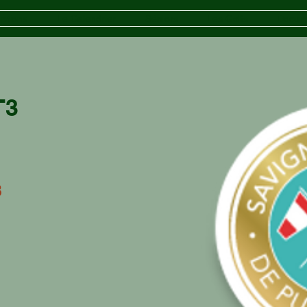
iptions
Le Calendrier
Séniors
Les Golfs
Docum
T3
3