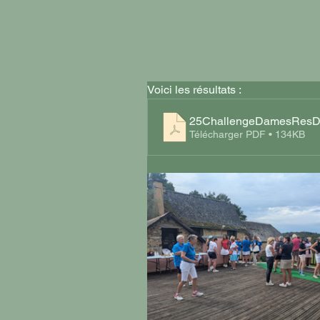
Voici les résultats : 
25ChallengeDamesResD
Télécharger PDF • 134KB