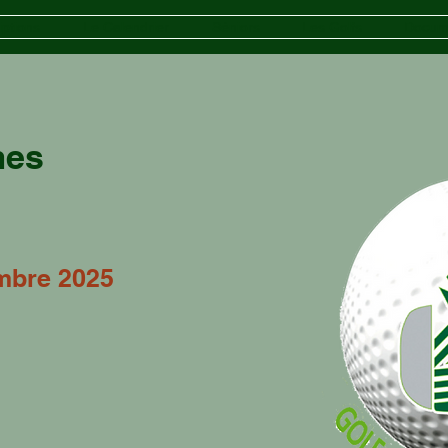
iptions
Le Calendrier
Séniors
Les Golfs
Docum
mes
mbre 2025