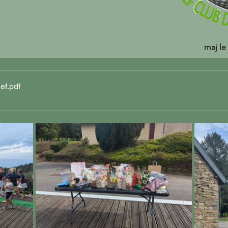
maj le
ef
.pdf