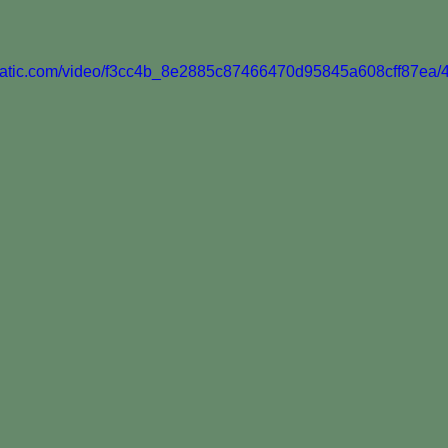
xstatic.com/video/f3cc4b_8e2885c87466470d95845a608cff87ea/