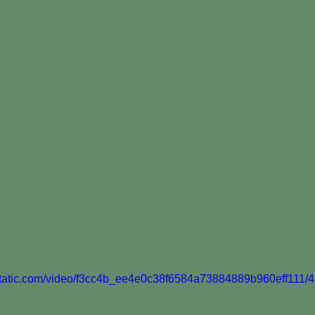
xstatic.com/video/f3cc4b_ee4e0c38f6584a73884889b960eff111/4