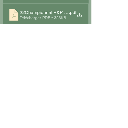
22Championnat P&P 2022 Départs Brive
.pdf
Télécharger PDF • 323KB
Merci, aux responsables d'école de golf, de 
les communiquer à vos joueurs et de leur 
demander de se présenter 1h avant leur 
départ pour s'échauffer physiquement et 
prendre la roule des greens.
Pour les Corréziens, la prochaine étape aura 
lieu à Neuvic le 3 avril prochain, les 
inscriptions sont ouvertes.
La prochaine étape commune sera à 
Aubazine le 8 mai, les inscriptions sont 
ouvertes jusqu'au 1er mai.