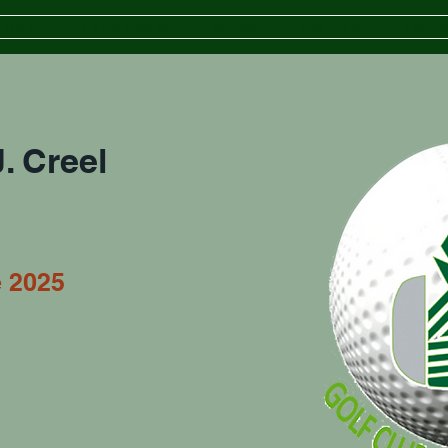
iptions
Le Calendrier
Séniors
Les Golfs
Docum
. Creel
e 2025