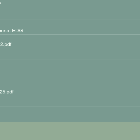
f
ionnat EDG
V2
.pdf
025
.pdf