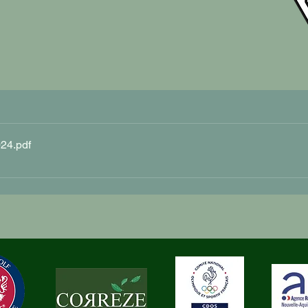
24
.pdf