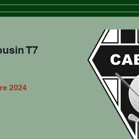
iptions
Le Calendrier
Séniors
Les Golfs
Docum
usin T7
re 2024