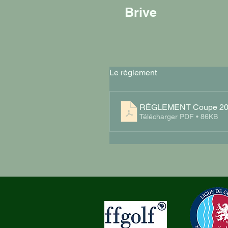
Brive
Le règlement
RÈGLEMENT Coupe 20
Télécharger PDF • 86KB