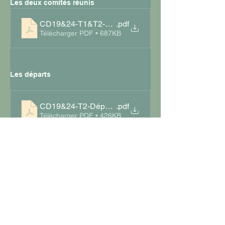
Les deux comités réunis
CD19&24-T1&T2-Resultat
.pdf
Télécharger PDF • 687KB
Les départs
CD19&24-T2-Départs
.pdf
Télécharger PDF • 426KB