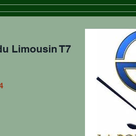
iptions
Le Calendrier
Séniors
Les Golfs
Docum
u Limousin T7
24