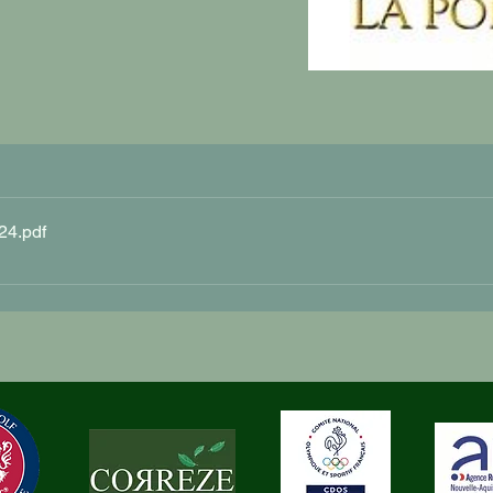
24
.pdf