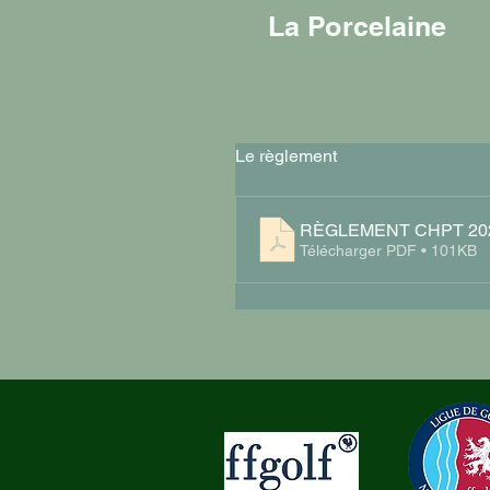
La Porcelaine
Le règlement
RÈGLEMENT CHPT 20
Télécharger PDF • 101KB