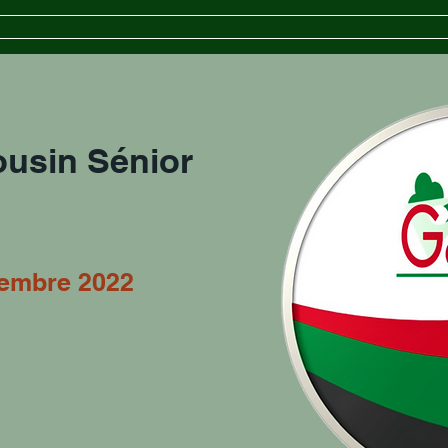
iptions
Le Calendrier
Séniors
Les Golfs
Docum
usin Sénior
tembre 2022