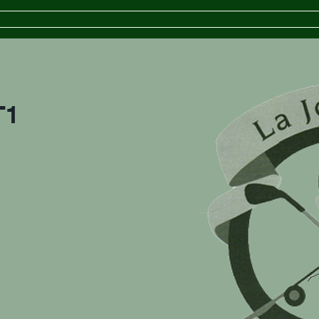
iptions
Le Calendrier
Séniors
Les Golfs
Docum
T1